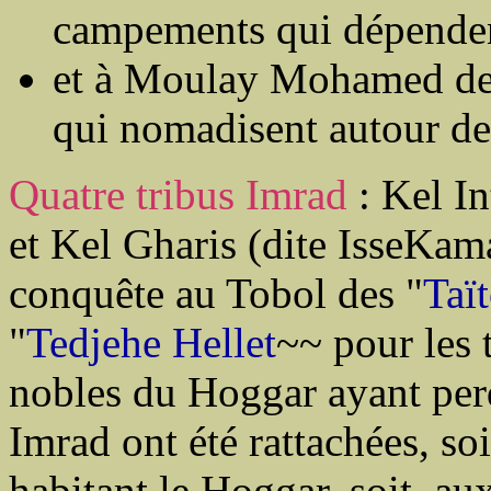
campements qui dépenden
et à Moulay Mohamed des
qui nomadisent autour de
Quatre tribus Imrad
: Kel I
et Kel Gharis (dite IsseKama
conquête au Tobol des "
Taï
"
Tedjehe Hellet
~~ pour les 
nobles du Hoggar ayant perdu
Imrad ont été rattachées, so
habitant le Hoggar, soit, au