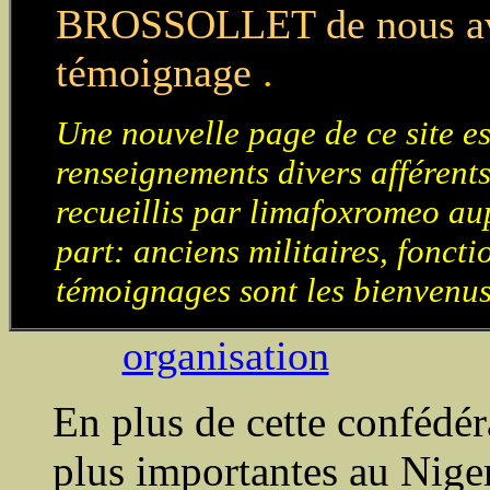
BROSSOLLET de nous avoi
témoignage
.
Une nouvelle page de ce site es
renseignements divers afférents
recueillis par limafoxromeo au
part: anciens militaires, fonctio
témoignages sont les bienvenus
organisation
En plus de cette confédér
plus importantes au Nige