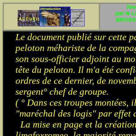
Tou
par le 
BROSSO
Le document publié sur cette p
peloton méhariste de la compagn
son sous-officier adjoint au mo
tête du peloton. Il m'a été conf
ordres de ce dernier, de novem
sergent° chef de groupe.
( ° Dans ces troupes montées, 
"maréchal des logis" par effet
La mise en page et la création 
limafoxromeo, la majorité renv